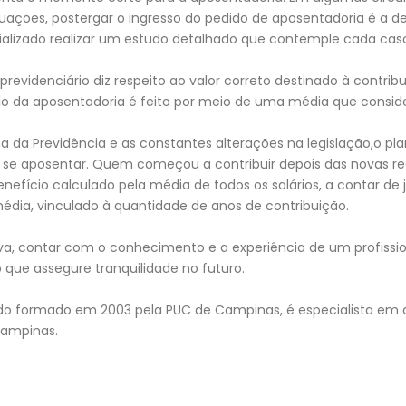
uações, postergar o ingresso do pedido de aposentadoria é a 
lizado realizar um estudo detalhado que contemple cada caso
evidenciário diz respeito ao valor correto destinado à contrib
lo da aposentadoria é feito por meio de uma média que consider
a Previdência e as constantes alterações na legislação,o pl
e aposentar. Quem começou a contribuir depois das novas re
benefício calculado pela média de todos os salários, a contar de
dia, vinculado à quantidade de anos de contribuição.
va, contar com o conhecimento e a experiência de um profissi
 que assegure tranquilidade no futuro.
do formado em 2003 pela PUC de Campinas, é especialista em dir
Campinas.