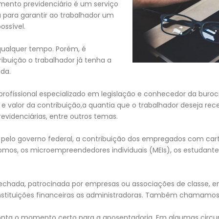
mento previdenciário é um serviço
 para garantir ao trabalhador um
ossível.
 qualquer tempo. Porém, é
ibuição o trabalhador já tenha a
da.
rofissional especializado em legislação e conhecedor da buroc
 e valor da contribuição,a quantia que o trabalhador deseja rece
evidenciárias, entre outros temas.
tida pelo governo federal, a contribuição dos empregados com c
ônomos, os microempreendedores individuais (MEIs), os estuda
ada, patrocinada por empresas ou associações de classe, em 
nstituições financeiras as administradoras. Também chamamos 
nta o momento certo para a aposentadoria. Em algumas circuns