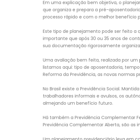
Em uma explicação bem objetiva, o planeja
que organiza e prepara a pré-aposentadoria
processo rápido e com o melhor benefício p
Este tipo de planejamento pode ser feito a
importante que após 30 ou 35 anos de contr
sua documentação rigorosamente organiza
Uma avaliação bem feita, realizada por um p
listamos aqui: tipo de aposentadoria, tempo
Reforma da Previdência, as novas normas pr
No Brasil existe a Previdência Social. Man
trabalhadores informais e avulsos, os aut
almejando um benefício futuro.
Há também a Previdência Complementar Fech
Previdência Complementar Aberta, são as i
Um planejamento previdenciário leva em co